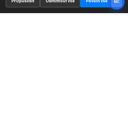
Přizpůsobit
Odmítnout vše
Povolit vše
MC
INFORMACE
Hlavní stránka !
ZAJÍMAVOSTI
Kontakt
Redaktoři