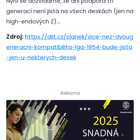
Nyní se dozvídáme, že ani podpora tří
generací není jistá na všech deskách (jen na
high-endových Z)…
Zdroj:
https://diit.cz/clanek/vice-nez-dvoug
eneracni-kompatibilita-lga-1954-bude-jista
-jen-u-nekterych-desek
Reklama