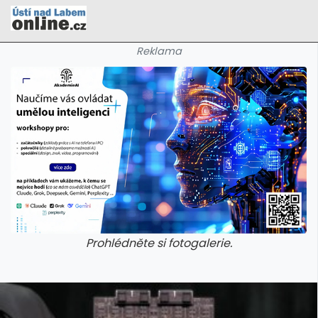
Reklama
Prohlédněte si fotogalerie.
galerie: cviky
galerie: cviky