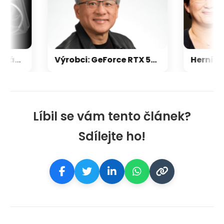
Nvidia zrušila objednávku GeForce RTX 5090 za $4600, Asus ji prý dodá za $5200
Výrobci: GeForce RTX 5000 zdraží o 20-30 %, zastavili jsme dodávky levných karet
Líbil se vám tento článek?
Sdílejte ho!