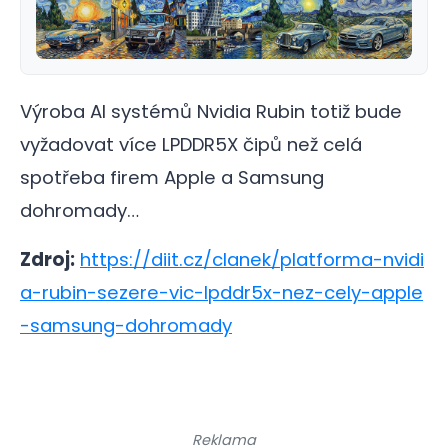
Výroba AI systémů Nvidia Rubin totiž bude
vyžadovat více LPDDR5X čipů než celá
spotřeba firem Apple a Samsung
dohromady…
Zdroj:
https://diit.cz/clanek/platforma-nvidi
a-rubin-sezere-vic-lpddr5x-nez-cely-apple
-samsung-dohromady
Reklama