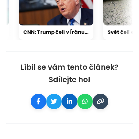
CNN: Trump čelí v Íránu pasti, do níž se USA dostaly ve Vietnamu či v Afghánistánu
Líbil se vám tento článek?
Sdílejte ho!