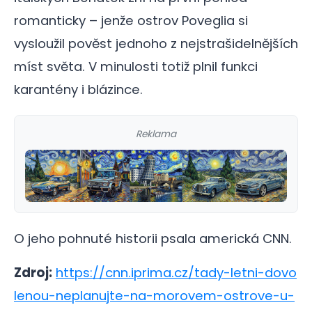
romanticky – jenže ostrov Poveglia si
vysloužil pověst jednoho z nejstrašidelnějších
míst světa. V minulosti totiž plnil funkci
karantény i blázince.
Reklama
O jeho pohnuté historii psala americká CNN.
Zdroj:
https://cnn.iprima.cz/tady-letni-dovo
lenou-neplanujte-na-morovem-ostrove-u-