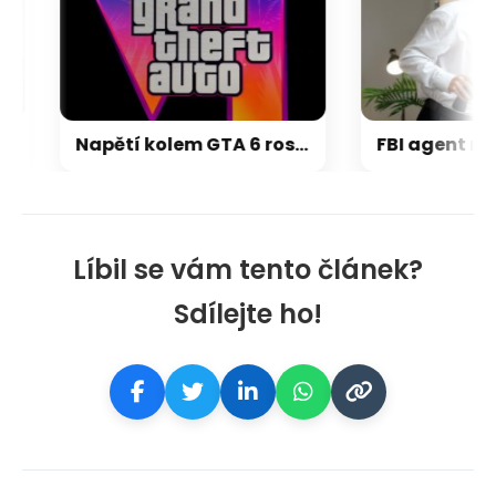
Napětí kolem GTA 6 roste. Srpen může přinést třetí trailer i první gameplay
Líbil se vám tento článek?
Sdílejte ho!