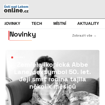
NOVINKY
TECH
MÍSTNÍ
AKTUALITY
Novinky
Zobrazit vše →
01
NOVINKY
Zemřela ikonická Abbe
Lane, sexsymbol 50. let.
Její smrt rodina tajila
několik měsíců
8. August 2026
· Iveta