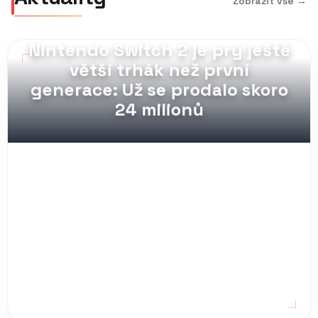
Zobrazit vše →
MAG_PULL // 08.08.2026
Nintendo Switch 2 je prý ještě
větší trhák než první
generace: Už se prodalo skoro
24 milionů