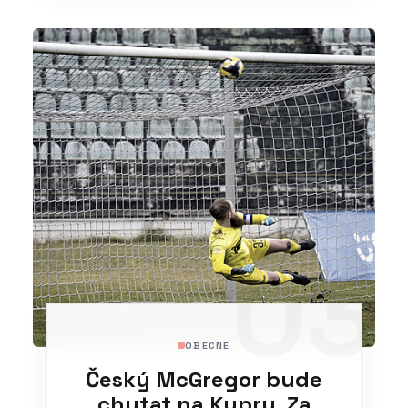
03
OBECNE
Český McGregor bude
chytat na Kypru. Za