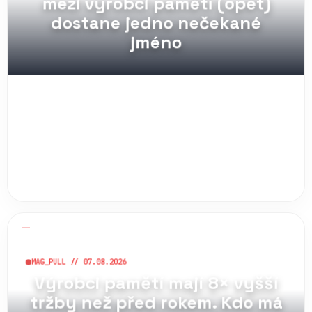
dostane jedno nečekané
jméno
MAG_PULL // 07.08.2026
Výrobci pamětí mají 8× vyšší
tržby než před rokem. Kdo má
největší tržní podíl, a kolik