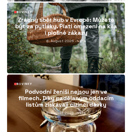
02
NOVINKY
Zrádný sběr hub v Evropě: Můžete
být za pytláky. Platí omezení na kila
i plošné zákazy
8. August 2026
· Iveta
03
NOVINKY
Podvodní ženiši nejsou jen ve
filmech. Díky padělaným oddacím
listům získávají cizinci dávky
8. August 2026
· Iveta