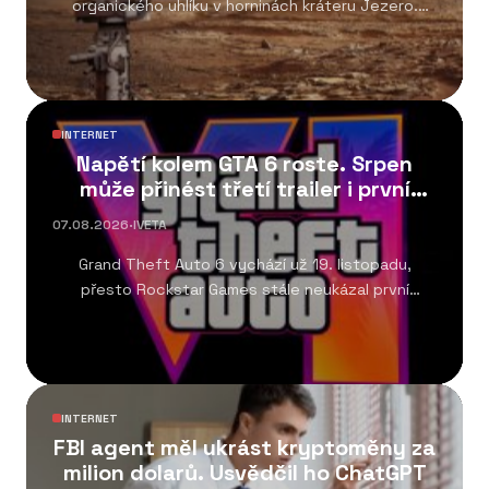
organického uhlíku v horninách kráteru Jezero.
Objev patří k nejvýznamnějším výsledkům...
INTERNET
Napětí kolem GTA 6 roste. Srpen
může přinést třetí trailer i první
gameplay
07.08.2026
·
IVETA
Grand Theft Auto 6 vychází už 19. listopadu,
přesto Rockstar Games stále neukázal první
gameplay....
INTERNET
FBI agent měl ukrást kryptoměny za
milion dolarů. Usvědčil ho ChatGPT