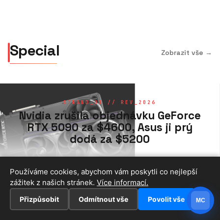
Rusko
Rusko
Special
Zobrazit vše →
STRAND_01 // REV_2026
Nvidia zrušila objednávku GeForce
RTX 5090 za $4600, Asus ji prý
dodá za $5200
Používáme cookies, abychom vám poskytli co nejlepší
zážitek z našich stránek.
Více informací.
Přizpůsobit
Odmítnout vše
Povolit vše
MC