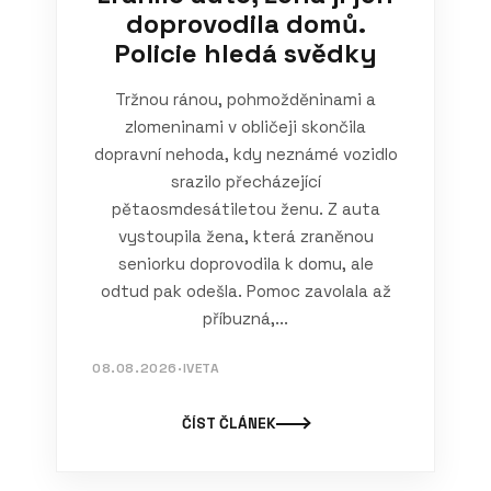
doprovodila domů.
Policie hledá svědky
Tržnou ránou, pohmožděninami a
zlomeninami v obličeji skončila
dopravní nehoda, kdy neznámé vozidlo
srazilo přecházející
pětaosmdesátiletou ženu. Z auta
vystoupila žena, která zraněnou
seniorku doprovodila k domu, ale
odtud pak odešla. Pomoc zavolala až
příbuzná,...
08.08.2026
·
IVETA
ČÍST ČLÁNEK