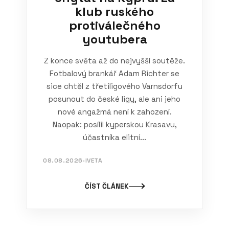
klub ruského
protiválečného
youtubera
Z konce světa až do nejvyšší soutěže.
Fotbalový brankář Adam Richter se
sice chtěl z třetiligového Varnsdorfu
posunout do české ligy, ale ani jeho
nové angažmá není k zahození.
Naopak: posílil kyperskou Krasavu,
účastníka elitní...
08.08.2026
·
IVETA
ČÍST ČLÁNEK