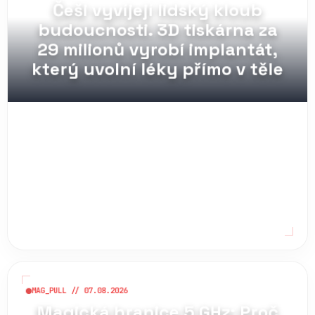
Češi vyvíjejí lidský kloub
budoucnosti. 3D tiskárna za
29 milionů vyrobí implantát,
který uvolní léky přímo v těle
MAG_PULL // 07.08.2026
Magická hranice 5 GHz: Proč