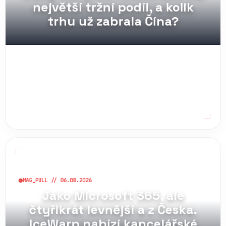
trhu už zabrala Čína?
MAG_PULL // 06.08.2026
Jako Microsoft 365, ale
čtyřikrát levnější a z Česka.
IceWarp nabízí kancelářské
balíky a cloud od 34 korun