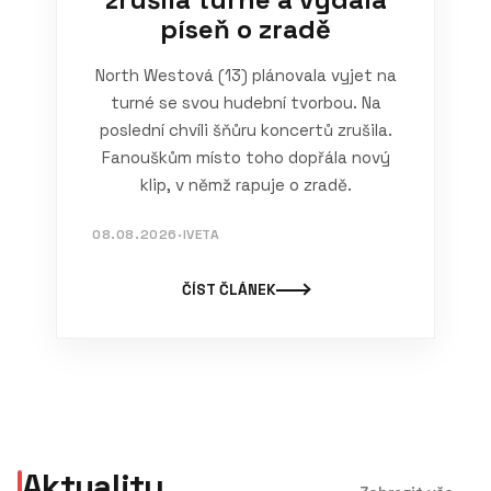
píseň o zradě
North Westová (13) plánovala vyjet na
turné se svou hudební tvorbou. Na
poslední chvíli šňůru koncertů zrušila.
Fanouškům místo toho dopřála nový
klip, v němž rapuje o zradě.
08.08.2026
·
IVETA
ČÍST ČLÁNEK
Aktuality