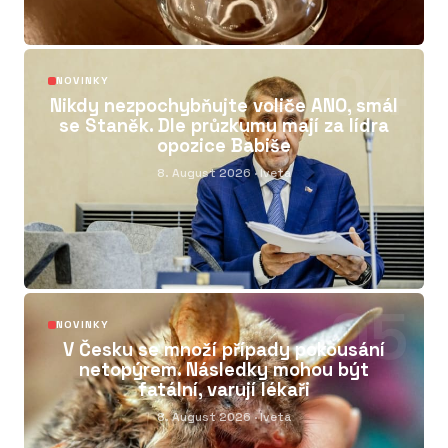
04
NOVINKY
Nikdy nezpochybňujte voliče ANO, smál
se Staněk. Dle průzkumu mají za lídra
opozice Babiše
8. August 2026
· Iveta
05
NOVINKY
V Česku se množí případy pokousání
netopýrem. Následky mohou být
fatální, varují lékaři
8. August 2026
· Iveta