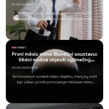
07.08.2026
·
IVETA
Americké úřady obvinily bývalého agenta FBI
Patricka Stevena Yarocha z odcizení kryptoměn v
hodnotě přibližně...
INTERNET
První měsíc mimo Sluneční soustavu:
Vědci možná objevili výjimečný
systém
06.08.2026
·
IVETA
Astronomové oznámili objev objektu, který by mohl
být vůbec prvním potvrzeným měsícem mimo
Sluneční soustavu....