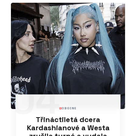
04
OBECNE
Třináctiletá dcera
Kardashianové a Westa
zrušila turné a vydala