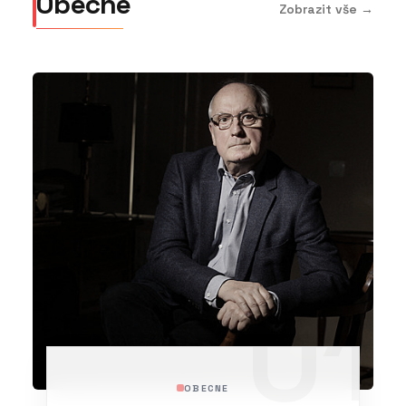
Obecne
Zobrazit vše →
01
OBECNE