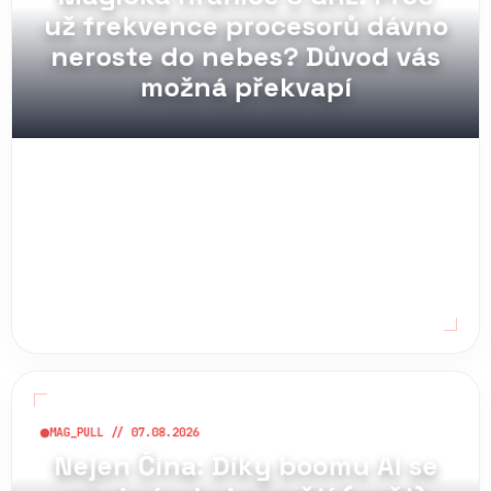
už frekvence procesorů dávno
neroste do nebes? Důvod vás
možná překvapí
MAG_PULL // 07.08.2026
Nejen Čína: Díky boomu AI se
mezi výrobci pamětí (opět)