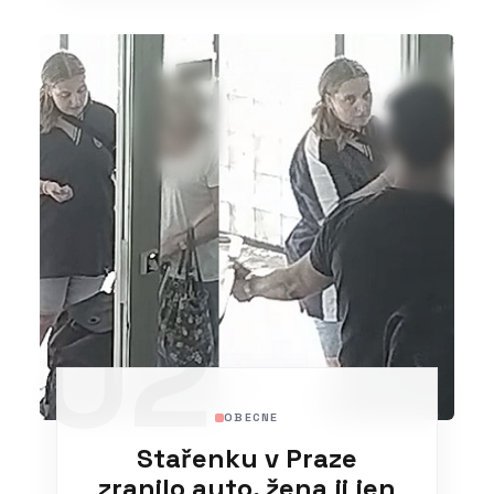
02
OBECNE
Stařenku v Praze
zranilo auto, žena ji jen