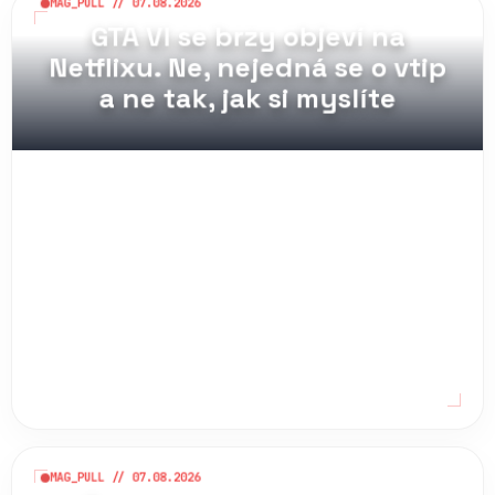
MAG_PULL // 07.08.2026
GTA VI se brzy objeví na
Netflixu. Ne, nejedná se o vtip
a ne tak, jak si myslíte
MAG_PULL // 07.08.2026