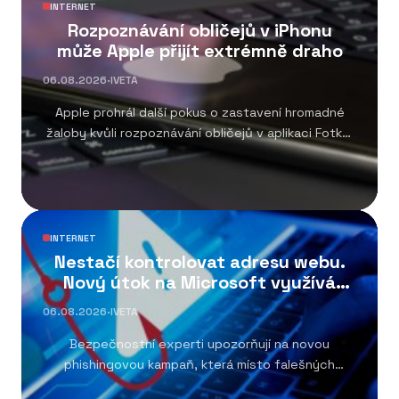
INTERNET
Rozpoznávání obličejů v iPhonu
může Apple přijít extrémně draho
06.08.2026
·
IVETA
Apple prohrál další pokus o zastavení hromadné
žaloby kvůli rozpoznávání obličejů v aplikaci Fotky.
Pokud...
INTERNET
Nestačí kontrolovat adresu webu.
Nový útok na Microsoft využívá
oficiální portál
06.08.2026
·
IVETA
Bezpečnostní experti upozorňují na novou
phishingovou kampaň, která místo falešných
přihlašovacích stránek využívá skutečný