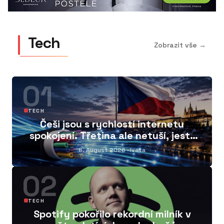
Tech
Zobrazit vše →
01
TECH
Češi jsou s rychlostí internetu
spokojení. Třetina ale netuší, jestli
má doma dostupnou optiku
8. August 2026
· Iveta
02
TECH
Spotify pokořilo rekordní milník v