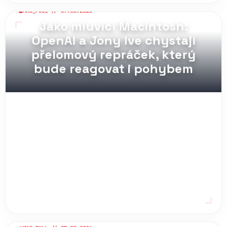
MAG_PULL // 07.08.2026
Jako mluvící Macintosh:
OpenAI a Jony Ive chystají
přelomový repráček, který
bude reagovat i pohybem