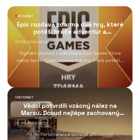
INTERNET
Epic rozdává zdarma dvě hry, které
potěší hráče adventur a
kooperativních her
07.08.2026
·
IVETA
Digitální obchod s videohrami Epic Games Store
nabízí tento týden zdarma dvě hry, které potěší...
INTERNET
Vědci potvrdili vzácný nález na
Marsu. Dosud nejlépe zachovaný
organický uhlík
07.08.2026
·
IVETA
Rover Perseverance potvrdil přítomnost