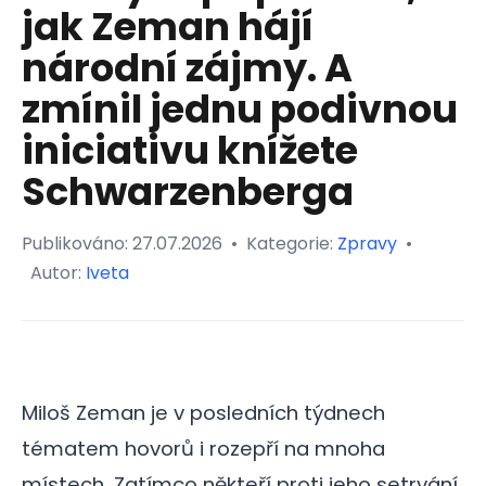
jak Zeman hájí
národní zájmy. A
zmínil jednu podivnou
iniciativu knížete
Schwarzenberga
Publikováno:
27.07.2026
•
Kategorie:
Zpravy
•
Autor:
Iveta
Miloš Zeman je v posledních týdnech
tématem hovorů i rozepří na mnoha
místech. Zatímco někteří proti jeho setrvání