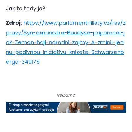
Jak to tedy je?
Zdroj:
https://www.parlamentnilisty.cz/rss/z
pravy/Syn-exministra-Baudyse-pripomnel-j
ak-Zeman-haji-narodni-zajmy-A-zminil-jed
nu-podivnou-iniciativu-knizete-Schwarzenb
erga-349175
Reklama