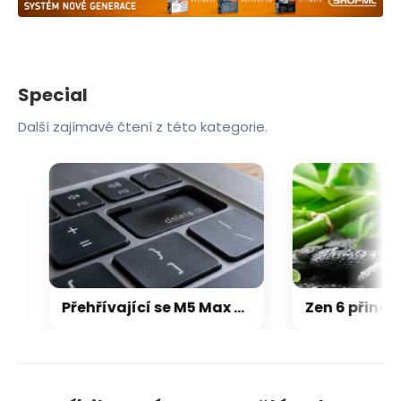
Special
Další zajímavé čtení z této kategorie.
Přehřívající se M5 Max MacBook Pro trápí zaseklé klávesy, cena opravy je $895