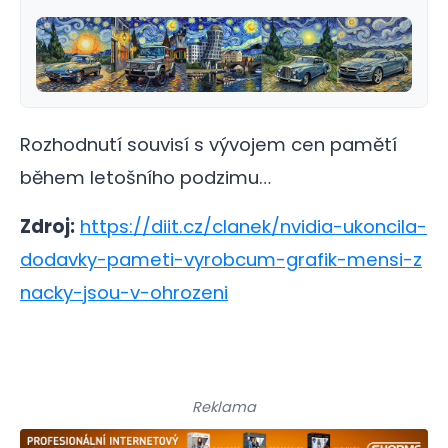
Rozhodnutí souvisí s vývojem cen pamětí
během letošního podzimu…
Zdroj:
https://diit.cz/clanek/nvidia-ukoncila-
dodavky-pameti-vyrobcum-grafik-mensi-z
nacky-jsou-v-ohrozeni
Reklama