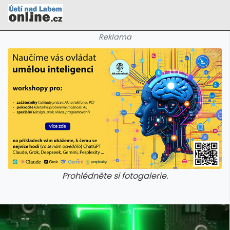
Reklama
Prohlédněte si fotogalerie.
galerie: cviky
galerie: cviky