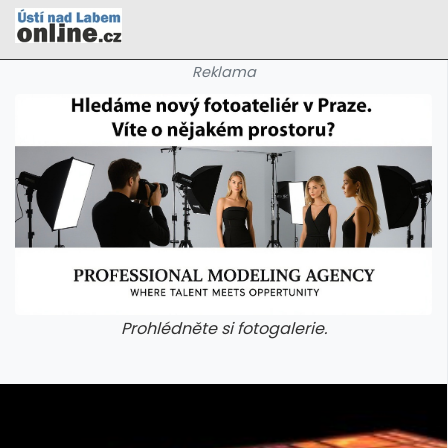
Reklama
Prohlédněte si fotogalerie.
galerie: cviky
galerie: cviky