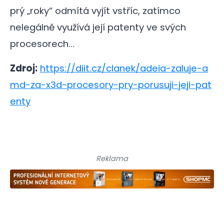
prý „roky“ odmítá vyjít vstříc, zatímco
nelegálně využívá její patenty ve svých
procesorech…
Zdroj:
https://diit.cz/clanek/adeia-zaluje-a
md-za-x3d-procesory-pry-porusuji-jeji-pat
enty
Reklama