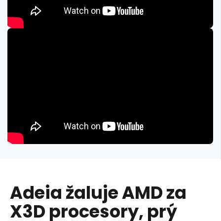
Adeia žaluje AMD za
X3D procesory, prý