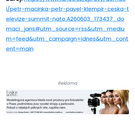
i/petr-macinka-petr-pavel-klempir-ceska-t
elevize-summit-nato.A260603_173437_do
maci_jans#utm_source=rss&utm_mediu
m=feed&utm_campaign=idnes&utm_cont
ent=main
Reklama