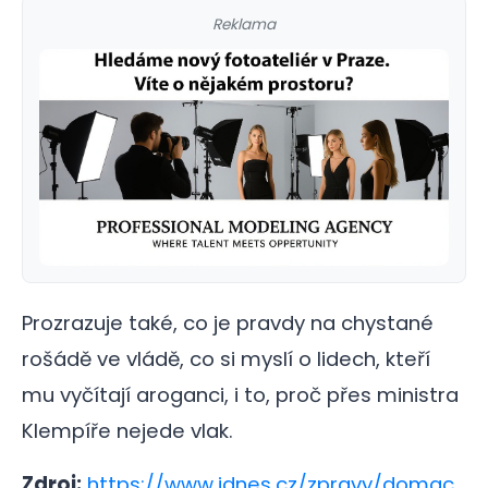
Reklama
Prozrazuje také, co je pravdy na chystané
rošádě ve vládě, co si myslí o lidech, kteří
mu vyčítají aroganci, i to, proč přes ministra
Klempíře nejede vlak.
Zdroj:
https://www.idnes.cz/zpravy/domac