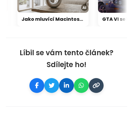
Jako mluvící Macintosh: OpenAI a Jony Ive chystají přelomový repráček, který bude reagovat i pohybem
Líbil se vám tento článek?
Sdílejte ho!