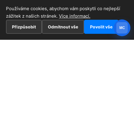
Používáme cookies, abychom vám poskytli co nejlepší
zážitek z našich stránek.
Více informací.
Přizpůsobit
Odmítnout vše
Povolit vše
MC
INFORMACE