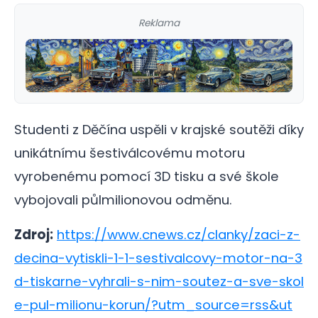
Reklama
Studenti z Děčína uspěli v krajské soutěži díky
unikátnímu šestiválcovému motoru
vyrobenému pomocí 3D tisku a své škole
vybojovali půlmilionovou odměnu.
Zdroj:
https://www.cnews.cz/clanky/zaci-z-
decina-vytiskli-1-1-sestivalcovy-motor-na-3
d-tiskarne-vyhrali-s-nim-soutez-a-sve-skol
e-pul-milionu-korun/?utm_source=rss&ut